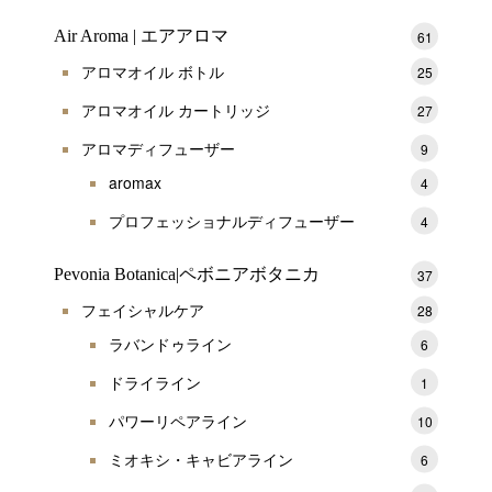
Air Aroma | エアアロマ
61
アロマオイル ボトル
25
アロマオイル カートリッジ
27
アロマディフューザー
9
aromax
4
プロフェッショナルディフューザー
4
Pevonia Botanica|ペボニアボタニカ
37
フェイシャルケア
28
ラバンドゥライン
6
ドライライン
1
パワーリペアライン
10
ミオキシ・キャビアライン
6