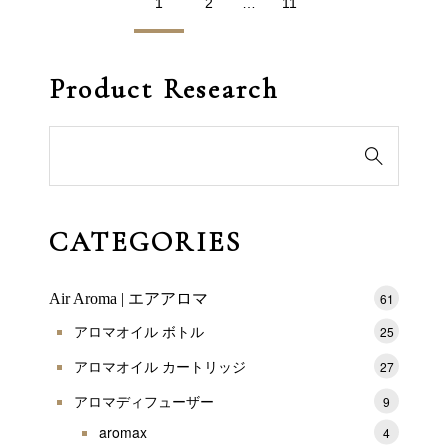
1
2
…
11
Product Research
検

索
対
象:
CATEGORIES
Air Aroma | エアアロマ
61
アロマオイル ボトル
25
アロマオイル カートリッジ
27
アロマディフューザー
9
aromax
4