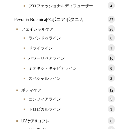
プロフェッショナルディフューザー
4
Pevonia Botanica|ペボニアボタニカ
37
フェイシャルケア
28
ラバンドゥライン
6
ドライライン
1
パワーリペアライン
10
ミオキシ・キャビアライン
6
スペシャルライン
2
ボディケア
12
ニンフィアライン
5
トロピカルライン
3
UVケア&コフレ
6