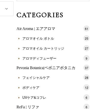
対
象:
CATEGORIES
Air Aroma | エアアロマ
61
アロマオイル ボトル
25
アロマオイル カートリッジ
27
アロマディフューザー
9
Pevonia Botanica|ペボニアボタニカ
37
フェイシャルケア
28
ボディケア
12
UVケア&コフレ
6
ReFa | リファ
6