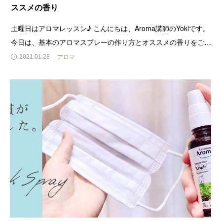
ススメの香り
土曜日はアロマレッスン♪ こんにちは、Aroma講師のYokiです。
今日は、基本のアロマスプレーの作り方とオススメの香りをご紹
介します。最後に動画もあります。アロマスプレーは、お部屋に
アロマ
2021.01.23
シュッとすれば簡単に気分転換ができますし、テーブルや床の拭
き掃除に使用すればクリーンになります。万能なので、