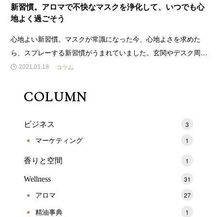
新習慣。アロマで不快なマスクを浄化して、いつでも心
地よく過ごそう
心地よい新習慣。マスクが常識になった今、心地よさを求めた
ら、スプレーする新習慣がうまれていました。玄関やデスク周
り、キッチン、トイレにも気軽に『シュッ』とすれば、不快なニ
コラム
2021.01.18
オイやストレスも吹き飛ぶ！愛用中の爽やかに強力に浄化する天
然成分100%オーガニックアロマスプレーをご紹介します。 (
COLUMN
ビジネス
3
マーケティング
1
香りと空間
1
Wellness
31
アロマ
27
精油事典
1