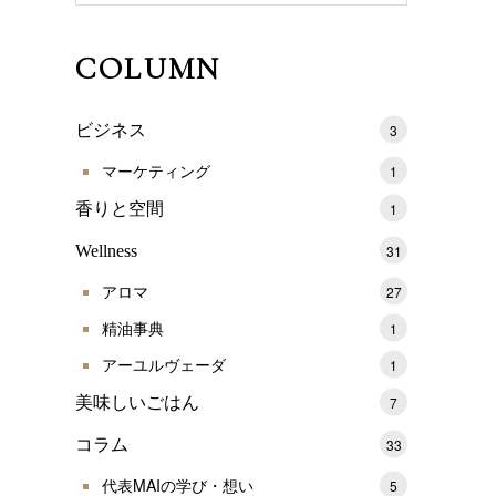
COLUMN
ビジネス
3
マーケティング
1
香りと空間
1
Wellness
31
アロマ
27
精油事典
1
アーユルヴェーダ
1
美味しいごはん
7
コラム
33
代表MAIの学び・想い
5