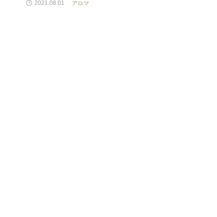
香りのカートリッジ交換についてご紹介します。
アロマ
2021.08.01