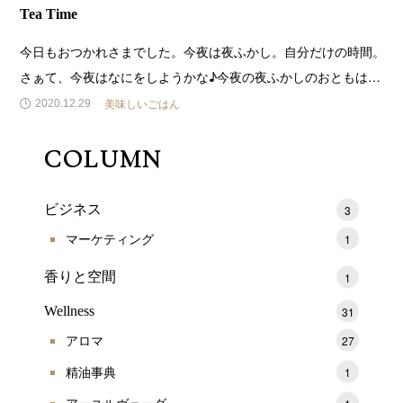
Tea Time
今日もおつかれさまでした。今夜は夜ふかし。自分だけの時間。
さぁて、今夜はなにをしようかな♪今夜の夜ふかしのおともは、
いただいたロイヤルパークホテルの大好きな『モンブラン』と京
美味しいごはん
2020.12.29
都のお茶屋さんで買った『キームン紅茶』 (さらに&hellip;)
COLUMN
ビジネス
3
マーケティング
1
香りと空間
1
Wellness
31
アロマ
27
精油事典
1