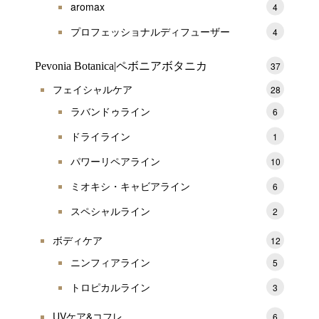
aromax
4
プロフェッショナルディフューザー
4
Pevonia Botanica|ペボニアボタニカ
37
フェイシャルケア
28
ラバンドゥライン
6
ドライライン
1
パワーリペアライン
10
ミオキシ・キャビアライン
6
スペシャルライン
2
ボディケア
12
ニンフィアライン
5
トロピカルライン
3
UVケア&コフレ
6