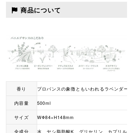
商品について
香り
プロバンスの象徴ともいわれるラベンダー
内容量
500ml
サイズ
WΦ84×H148mm
全成分
水、ヤシ脂肪酸K、グリセリン、カプリル酸ポ