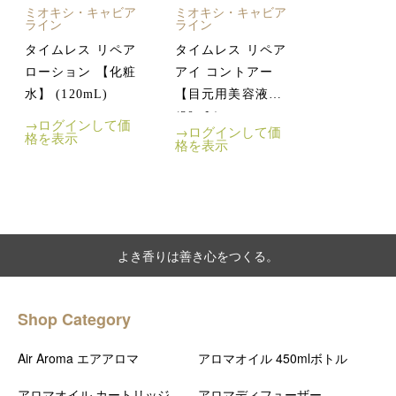
ミオキシ・キャビア
ミオキシ・キャビア
ライン
ライン
タイムレス リペア
タイムレス リペア
ローション 【化粧
アイ コントアー
水】 (120mL)
【目元用美容液】
(30mL)
→ログインして価
→ログインして価
格を表示
格を表示
よき香りは善き心をつくる。
Shop Category
Air Aroma エアアロマ
アロマオイル 450mlボトル
アロマオイル カートリッジ
アロマディフューザー