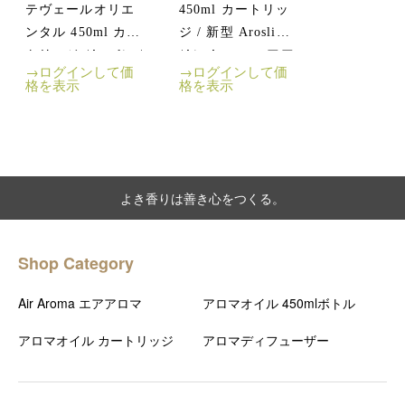
テヴェールオリエ
450ml カートリッ
ンタル 450ml カー
ジ / 新型 Aroslim
トリッジ /Aroslim/
/Air Aroma エアア
→ログインして価
→ログインして価
アロセント/ アロマ
ロマ
格を表示
格を表示
オイル /Air Aroma
エアアロマ
よき香りは善き心をつくる。
Shop Category
Air Aroma エアアロマ
アロマオイル 450mlボトル
アロマオイル カートリッジ
アロマディフューザー