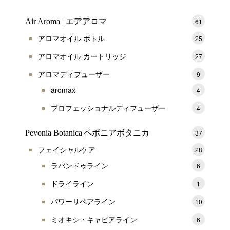
Air Aroma | エアアロマ
61
アロマオイル ボトル
25
アロマオイル カートリッジ
27
アロマディフューザー
9
aromax
4
プロフェッショナルディフューザー
4
Pevonia Botanica|ペボニアボタニカ
37
フェイシャルケア
28
ラバンドゥライン
6
ドライライン
1
パワーリペアライン
10
ミオキシ・キャビアライン
6