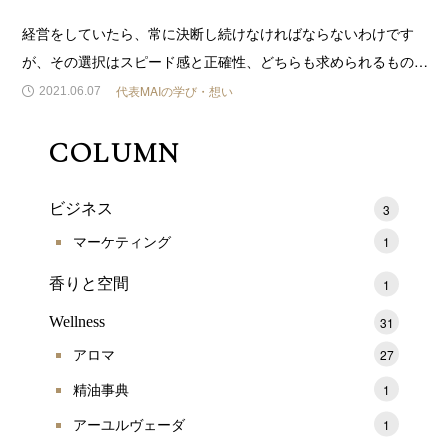
経営をしていたら、常に決断し続けなければならないわけです
が、その選択はスピード感と正確性、どちらも求められるもので
す。あなたはどのような工夫をされていますか。わたしは、極限
代表MAIの学び・想い
2021.06.07
まで追い込み執着ではなく執念を持って物事に取り組むというこ
とを大切にしています。極限は煩惱を払い本筋へと導いてくれま
COLUMN
す。今日は私
ビジネス
3
マーケティング
1
香りと空間
1
Wellness
31
アロマ
27
精油事典
1
アーユルヴェーダ
1