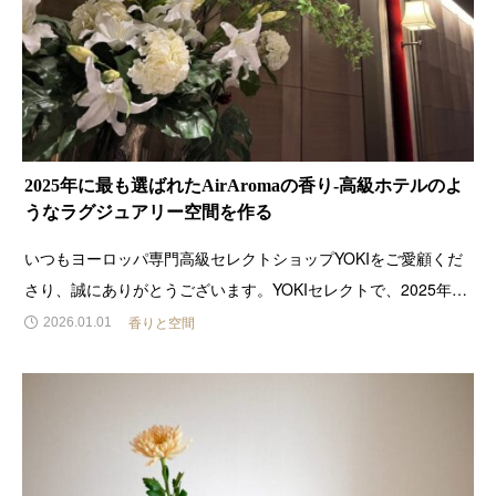
2025年に最も選ばれたAirAromaの香り-高級ホテルのよ
うなラグジュアリー空間を作る
いつもヨーロッパ専門高級セレクトショップYOKIをご愛顧くだ
さり、誠にありがとうございます。YOKIセレクトで、2025年に
最も選ばれた香りをご紹介します。ラグジュアリーな高級ホテル
香りと空間
2026.01.01
のような空間づくりの参考にしていただけたら幸いです。5位
White Tea ホワイトティー