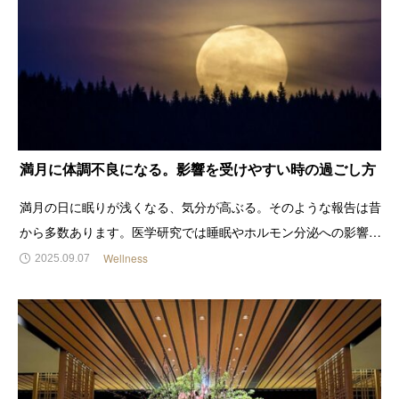
満月に体調不良になる。影響を受けやすい時の過ごし方
満月の日に眠りが浅くなる、気分が高ぶる。そのような報告は昔
から多数あります。医学研究では睡眠やホルモン分泌への影響が
示唆され、さらに歴史をたどれば古代ギリシャやインド、中国で
Wellness
2025.09.07
も『満月は人や動物へ影響を与える』と語られてきました。で
は、満月の影響を受けやすいとき、どのように過ごせばよいので
しょ