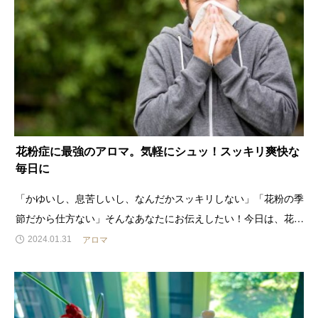
花粉症に最強のアロマ。気軽にシュッ！スッキリ爽快な
毎日に
「かゆいし、息苦しいし、なんだかスッキリしない」「花粉の季
節だから仕方ない」そんなあなたにお伝えしたい！今日は、花粉
シーズンの毎日が快適になるアイテムをご紹介します。こんにち
アロマ
2024.01.31
は、YOKIセレクトのMAI代表です。最近、春めいてきて、お散
歩がたのしみのひとつになりま