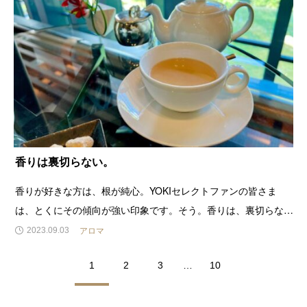
香りは裏切らない。
香りが好きな方は、根が純心。YOKIセレクトファンの皆さま
は、とくにその傾向が強い印象です。そう。香りは、裏切らな
い。人々を導くリーダーであれば、日々、信じて、どんなことが
アロマ
2023.09.03
あっても前に進まなければならない。崇高なビジョンのもと事業
1
2
3
…
10
を高め続けなければならない。