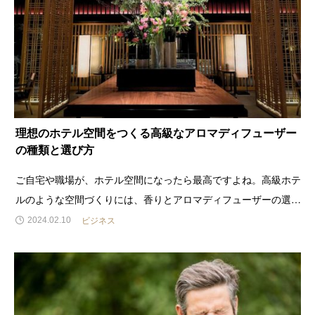
理想のホテル空間をつくる高級なアロマディフューザー
の種類と選び方
ご自宅や職場が、ホテル空間になったら最高ですよね。高級ホテ
ルのような空間づくりには、香りとアロマディフューザーの選び
方が重要です。とくに、高級なアロマオイルを使用していても、
ビジネス
2024.02.10
ディフューザーひとつで、空間の香りの印象は随分と変わってく
るものです。ラグジュアリースタイルがふさわしい貴方へ、アロ
マ歴15年