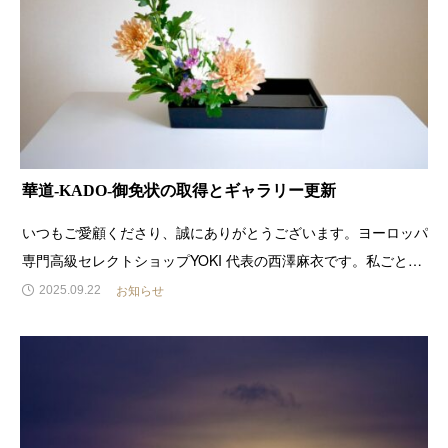
華道-KADO-御免状の取得とギャラリー更新
いつもご愛顧くださり、誠にありがとうございます。ヨーロッパ
専門高級セレクトショップYOKI 代表の西澤麻衣です。私ごとで
大変恐縮ですが、この度、大覚寺 嵯峨御流にて、御免状を拝受
お知らせ
2025.09.22
いたしました。いけばな嵯峨御流は、今からおよそ1200年前、
嵯峨天皇が中国の洞庭湖の菊を大覚寺の大