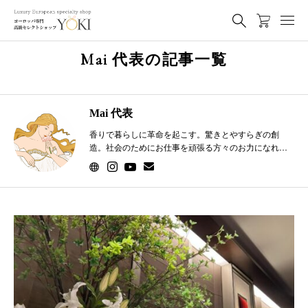
Mai 代表の記事一覧
Mai 代表
香りで暮らしに革命を起こす。驚きとやすらぎの創
造。社会のためにお仕事を頑張る方々のお力になれる
ような情報を発信しています。 好きな香りは、ロー
ズ、ネロリ、ベルガモット、ローズマリー。 幼少期か
らハーブに囲まれた生活をする。看護師として、統合
医療の研究やアロマセラピーやアーユルヴェーダを学
び、2015年からアロマサロン・スクール、オンライン
ショップを運営。